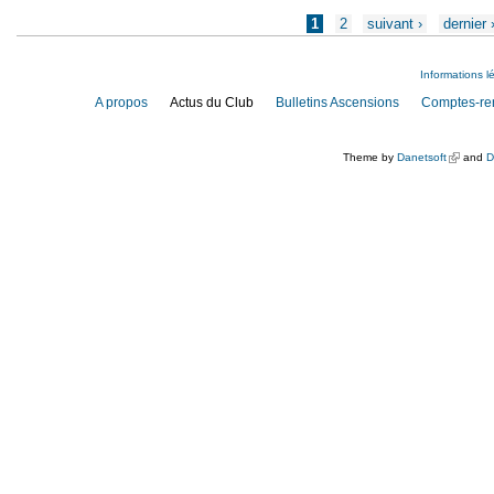
Pages
1
2
suivant ›
dernier 
Informations l
A propos
Actus du Club
Bulletins Ascensions
Comptes-re
Theme by
Danetsoft
(link is e
and
D