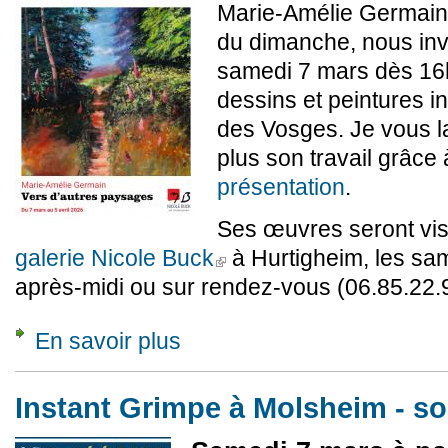
Marie-Amélie Germain,
du dimanche, nous inv
samedi 7 mars dès 16h
dessins et peintures 
des Vosges. Je vous l
plus son travail grâce
présentation
.
Ses œuvres seront visi
galerie Nicole Buck
à Hurtigheim, les sa
(link is external)
après-midi ou sur rendez-vous (06.85.22.
En savoir plus
à propos de Exposition « Vers d'autres paysa
Instant Grimpe à Molsheim - so