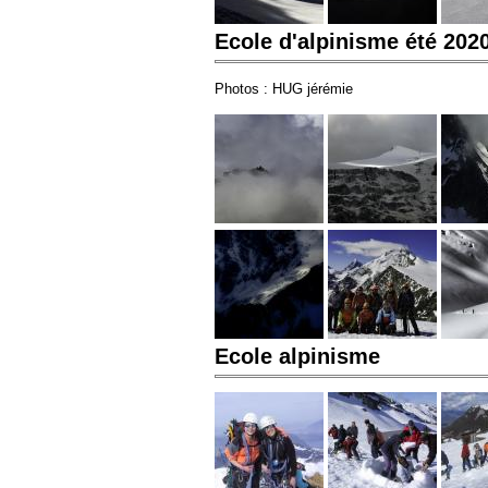
Ecole d'alpinisme été 202
Photos : HUG jérémie
Ecole alpinisme