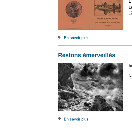
E
L
1
En savoir plus
à propos de 2021 : le bull
Restons émerveillés
I
C
En savoir plus
à propos de Restons émer