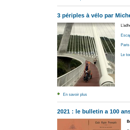
3 périples à vélo par Mic
L'adh
Escap
Paris
Le to
En savoir plus
à propos de 3 périples à
2021 : le bulletin a 100 ans
B