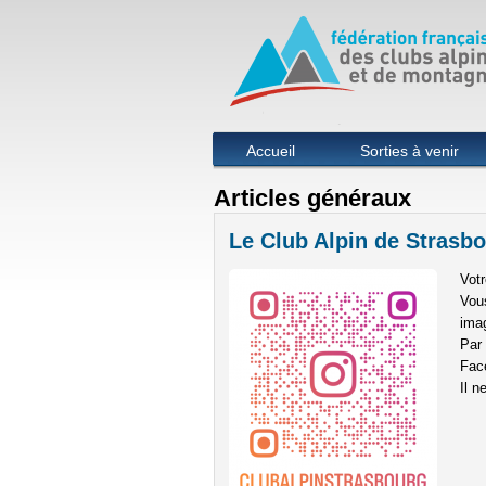
Menu principal
Accueil
Sorties à venir
Articles généraux
Le Club Alpin de Strasb
Votr
Vous
imag
Par 
Fac
Il n