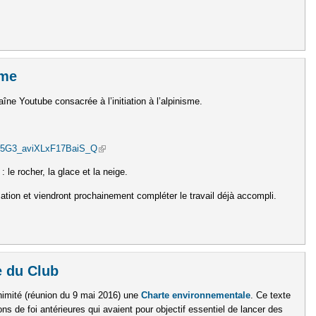
pin de Strasbourg sur Instagram
sme
aîne Youtube consacrée à l’initiation à l’alpinisme.
fC5G3_aviXLxF17BaiS_Q
(link is external)
le rocher, la glace et la neige.
sation et viendront prochainement compléter le travail déjà accompli.
u Tube Alpinisme
e du Club
nimité (réunion du 9 mai 2016) une
Charte environnementale
. Ce texte
ons de foi antérieures qui avaient pour objectif essentiel de lancer des