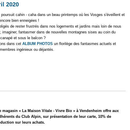
ril 2020
poursuit cahin - caha dans un beau printemps où les Vosges s'éveillent et
encore bien enneigées !
ligés de rester frustrés dans nos logements et jardins mais loin de nous
, imaginer, fantasmer dans de nouvelles montagnes sises au coin du
e canapé et sous le balcon ?
ons dans cet
ALBUM PHOTOS
un florilège des fantasmes actuels et
s membres ingénieux ou déjantés.
 libérés - avril 2020
e magasin « La Maison Vitale - Vivre Bio » à Vendenheim offre aux
dhérents du Club Alpin, sur présentation de leur carte, 10% de
éduction sur leurs achats.