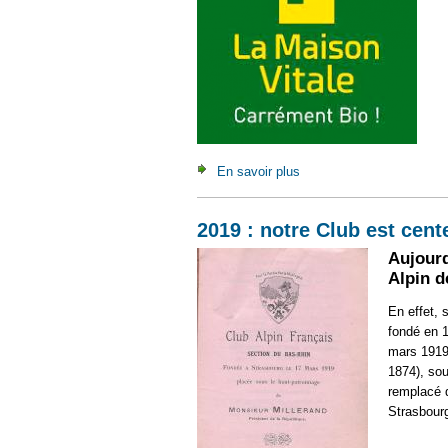
En savoir plus
à propos de Partenariat a
2019 : notre Club est cent
Aujourd
Alpin d
En effet, 
fondé en 1
mars 1919
1874), sou
remplacé q
Strasbour