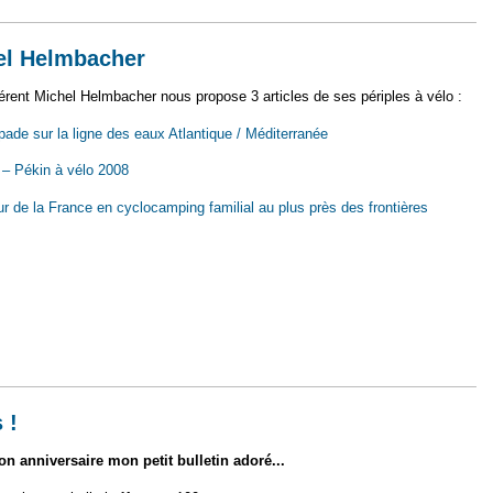
hel Helmbacher
érent Michel Helmbacher nous propose 3 articles de ses périples à vélo :
ade sur la ligne des eaux Atlantique / Méditerranée
 – Pékin à vélo 2008
ur de la France en cyclocamping familial au plus près des frontières
 vélo par Michel Helmbacher
 !
on anniversaire mon petit bulletin adoré...