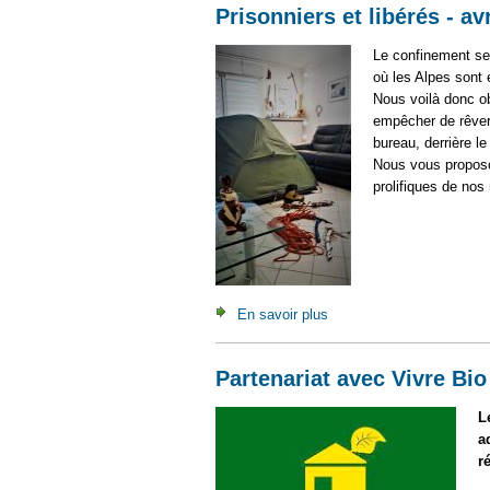
Prisonniers et libérés - av
Le confinement se 
où les Alpes sont 
Nous voilà donc ob
empêcher de rêver
bureau, derrière l
Nous vous propos
prolifiques de no
En savoir plus
à propos de Prisonniers et
Partenariat avec Vivre Bio
L
a
r