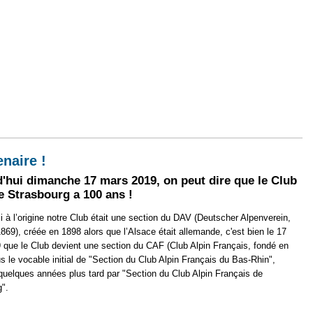
vec Vivre Bio
enaire !
'hui dimanche 17 mars 2019, on peut dire que le Club
e Strasbourg a 100 ans !
si à l’origine notre Club était une section du DAV (Deutscher Alpenverein,
869), créée en 1898 alors que l’Alsace était allemande, c'est bien le 17
 que le Club devient une section du CAF (Club Alpin Français, fondé en
s le vocable initial de "Section du Club Alpin Français du Bas-Rhin",
uelques années plus tard par "Section du Club Alpin Français de
g".