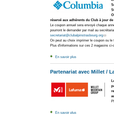
S
S
O
réservé aux adhérents du Club à jour de 
Le coupon annuel sera envoyé chaque année 
pourront le demander par mail au secrétaria
secretariat@clubalpinstrasbourg.org
(link s
On peut au choix imprimer le coupon ou le 
Plus d'informations sur ces 2 magasins ci
En savoir plus
à propos de Nouveau part
Partenariat avec Millet /
L
p
r
a
P
En savoir plus
à propos de Partenariat 