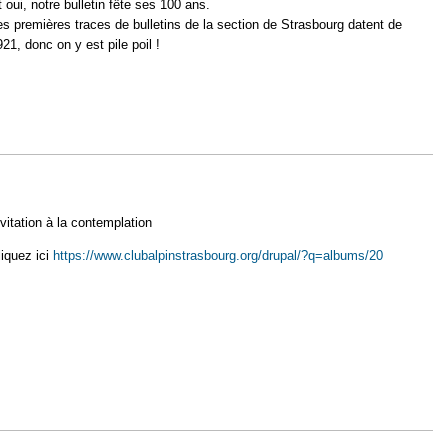
t oui, notre bulletin fête ses 100 ans.
es premières traces de bulletins de la section de Strasbourg datent de
921, donc on y est pile poil !
etin a 100 ans !
nvitation à la contemplation
liquez ici
https://www.clubalpinstrasbourg.org/drupal/?q=albums/20
veillés