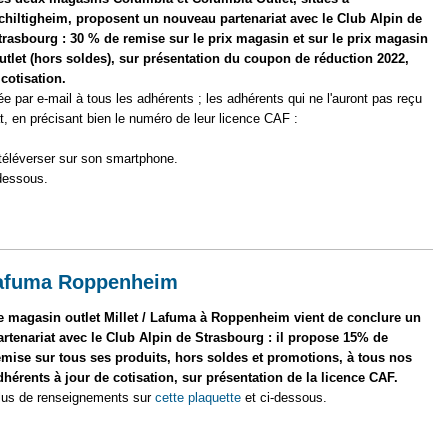
chiltigheim, proposent un nouveau partenariat avec le Club Alpin de
trasbourg : 30 % de remise sur le prix magasin et sur le prix magasin
utlet (hors soldes), sur présentation du coupon de réduction 2022,
cotisation.
par e-mail à tous les adhérents ; les adhérents qui ne l'auront pas reçu
t, en précisant bien le numéro de leur licence CAF :
ends e-mail)
téléverser sur son smartphone.
-dessous.
enariat avec Columbia Schiltigheim : 30% de remise
 Lafuma Roppenheim
e magasin outlet Millet / Lafuma à Roppenheim vient de conclure un
artenariat avec le Club Alpin de Strasbourg : il propose 15% de
emise sur tous ses produits, hors soldes et promotions, à tous nos
dhérents à jour de cotisation, sur présentation de la licence CAF.
lus de renseignements sur
cette plaquette
et ci-dessous.
avec Millet / Lafuma Roppenheim