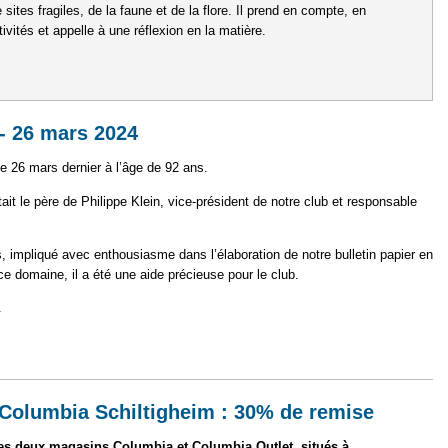
sites fragiles, de la faune et de la flore. Il prend en compte, en
tivités et appelle à une réflexion en la matière.
vironnementale du Club
- 26 mars 2024
e 26 mars dernier à l’âge de 92 ans.
était le père de Philippe Klein, vice-président de notre club et responsable
impliqué avec enthousiasme dans l’élaboration de notre bulletin papier en
ce domaine, il a été une aide précieuse pour le club.
.
- Jean Klein - 26 mars 2024
 Columbia Schiltigheim : 30% de remise
es deux magasins Columbia et Columbia Outlet, situés à