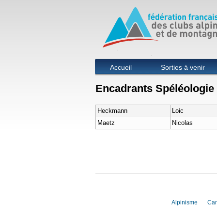
Menu principal
Accueil
Sorties à venir
Encadrants Spéléologie
Heckmann
Loic
Maetz
Nicolas
Alpinisme
Ca