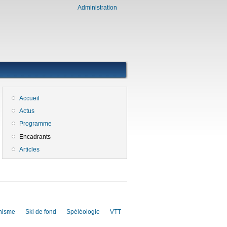
Administration
Accueil
Actus
Programme
Encadrants
Articles
inisme
Ski de fond
Spéléologie
VTT
nal)