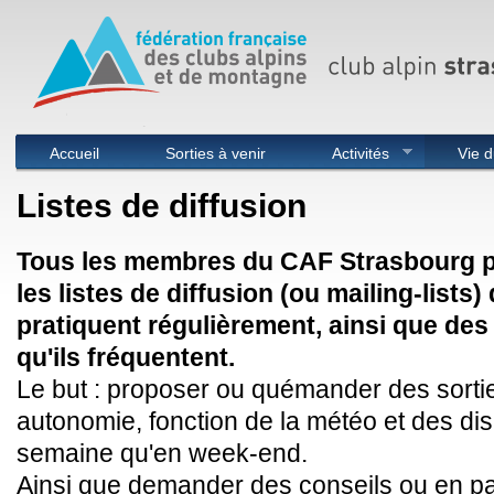
Menu principal
Accueil
Sorties à venir
Activités
Vie d
Listes de diffusion
Tous les membres du CAF Strasbourg pe
les listes de diffusion (ou mailing-lists) 
pratiquent régulièrement, ainsi que de
qu'ils fréquentent.
Le but : proposer ou quémander des sort
autonomie, fonction de la météo et des disp
semaine qu'en week-end.
Ainsi que demander des conseils ou en pa