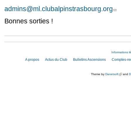
admins@ml.clubalpinstrasbourg.org
(link sends
Bonnes sorties !
Informations l
A propos
Actus du Club
Bulletins Ascensions
Comptes-re
Theme by
Danetsoft
(link is e
and
D