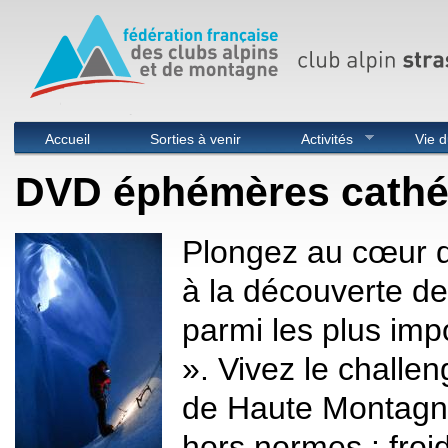
Menu principal
Accueil
Sorties à venir
Activités
Vie d
DVD éphémères cathé
Plongez au cœur d
à la découverte des
parmi les plus impo
». Vivez le challen
de Haute Montagne
hors normes : froid