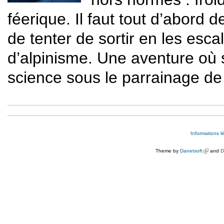
féerique. Il faut tout d’abord
de tenter de sortir en les esc
d’alpinisme. Une aventure où se
science sous le parrainage de
Informations l
Theme by
Danetsoft
(link is e
and
D