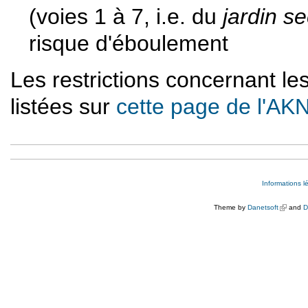
(voies 1 à 7, i.e. du
jardin se
risque d'éboulement
Les restrictions concernant le
listées sur
cette page de l'AK
Informations l
Theme by
Danetsoft
(link is e
and
D