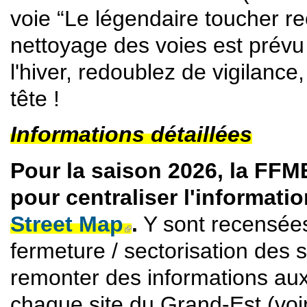
voie “Le légendaire toucher re
nettoyage des voies est prévu l
l'hiver, redoublez de vigilance
tête !
Informations détaillées
Pour la saison 2026, la FFM
pour centraliser l'informati
Street Map
.
Y sont recensées
(link is external)
fermeture / sectorisation des 
remonter des informations aux
chaque site du Grand-Est (voi