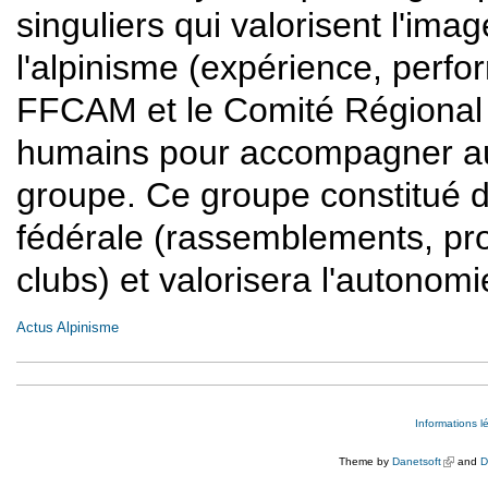
singuliers qui valorisent l'im
l'alpinisme (expérience, perform
FFCAM et le Comité Régional 
humains pour accompagner au
groupe. Ce groupe constitué de 
fédérale (rassemblements, proj
clubs) et valorisera l'autonomie 
Actus Alpinisme
Informations l
Theme by
Danetsoft
(link is e
and
D