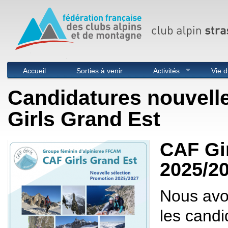
Menu principal
Accueil
Sorties à venir
Activités
Vie d
Candidatures nouvell
Girls Grand Est
CAF Gi
2025/2
Nous avo
les candi