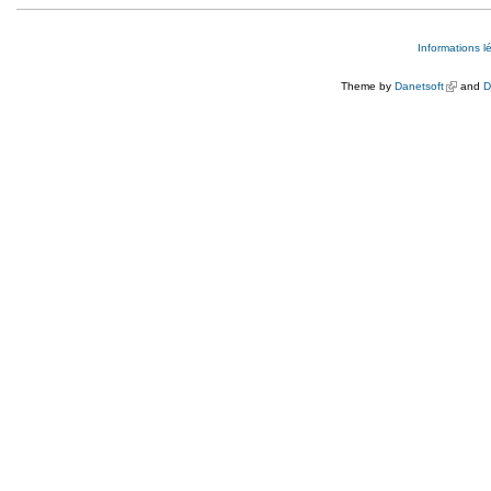
Informations l
Theme by
Danetsoft
(link is e
and
D